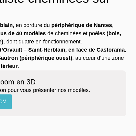
blain
, en bordure du
périphérique de Nantes
,
lus de 40 modèles
de cheminées et poêles
(bois,
e)
, dont quatre en fonctionnement.
’Orvault – Saint-Herblain, en face de Castorama
,
Sautron
(périphérique ouest)
, au cœur d’une zone
térieur
.
wroom en 3D
ion pour vous présenter nos modèles.
OM