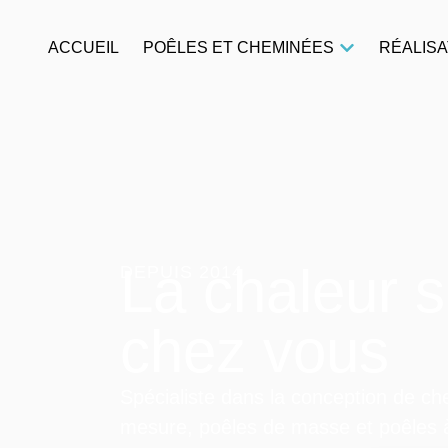
ACCUEIL
POÊLES ET CHEMINÉES
RÉALISA
La chaleur s’
DEPUIS 2014
chez vous
Spécialiste dans la conception de c
mesure, poêles de masse et poêles à