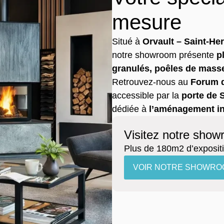
mesure
Situé à
Orvault – Saint-Her
notre showroom présente
p
granulés, poêles de mass
Retrouvez-nous au
Forum d
accessible par la
porte de 
dédiée à
l’aménagement in
Visitez notre sho
Plus de 180m2 d’exposit
VOIR NOTRE SHOWRO