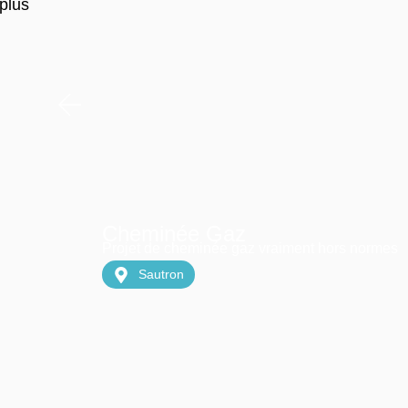
plus
Cheminée Gaz
Projet de cheminée gaz vraiment hors normes
Sautron