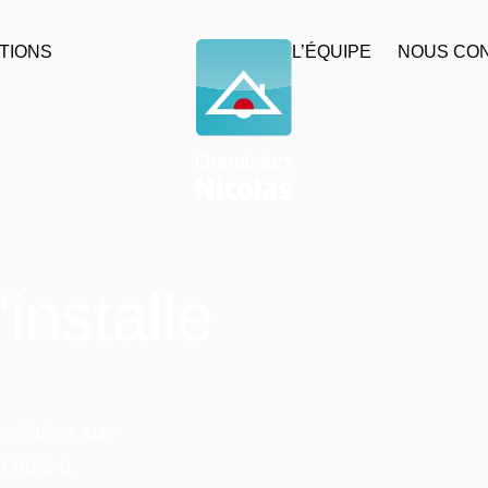
TIONS
L’ÉQUIPE
NOUS CO
installe
heminées sur-
 bois à