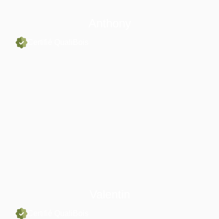
Anthony
Certifié QualiBois
Valentin
Certifié QualiBois