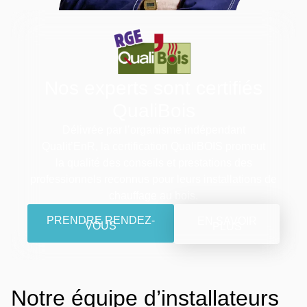
Nos experts sont certifiés
QualiBois
Délivrée par l’organisme indépendant
Qualit’EnR, la certification QualiBOIS promeut
la qualité des conseils et prestations des
professionnels reconnus pour leurs installations de
chauffage au bois.
PRENDRE RENDEZ-
EN SAVOIR
VOUS
PLUS
Notre équipe d’installateurs