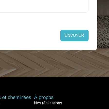
ENVOYER
s et cheminées
À propos
s
Nos réalisations